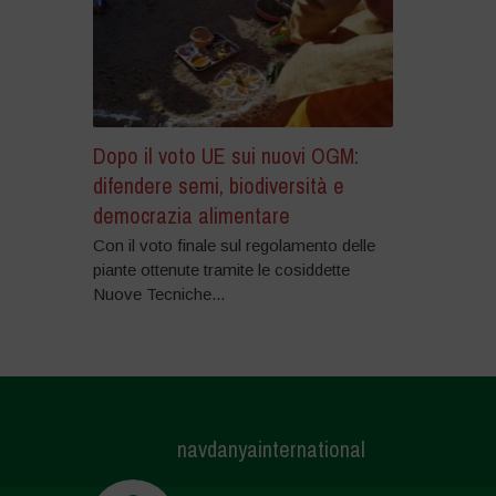
Dopo il voto UE sui nuovi OGM:
difendere semi, biodiversità e
democrazia alimentare
Con il voto finale sul regolamento delle
piante ottenute tramite le cosiddette
Nuove Tecniche...
navdanyainternational