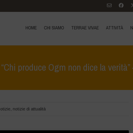
HOME
CHI SIAMO
TERRAE VIVAE
ATTIVITÀ
N
“Chi produce Ogm non dice la verità”
Home
>
Notizie
>
Interviste
otizie
,
notizie di attualità