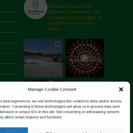
champions sustainable
agriculture, biodiversity, food
sovereignty and the rights of
small farmers around the
world.
Manage Cookie Consent
he best experiences, we use technologies like cookies to store and/or access
mation. Consenting to these technologies will allow us to process data such
behavior or unique IDs on this site. Not consenting or withdrawing consent,
y affect certain features and functions.
Segui su Instagram