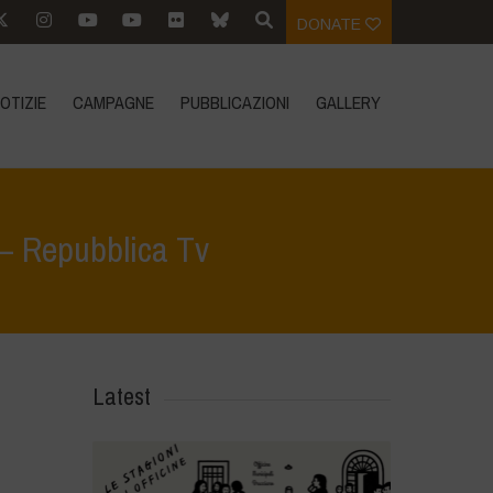
DONATE
OTIZIE
CAMPAGNE
PUBBLICAZIONI
GALLERY
 – Repubblica Tv
>
Vandana Shiva: “Chi produce Ogm non dice la verità” – Repubblica Tv
Latest