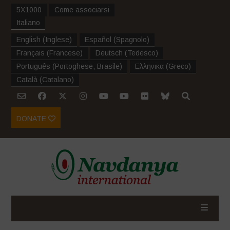
5X1000
Come associarsi
Italiano
English
(
Inglese
)
Español
(
Spagnolo
)
Français
(
Francese
)
Deutsch
(
Tedesco
)
Português
(
Portoghese, Brasile
)
Ελληνικα
(
Greco
)
Català
(
Catalano
)
DONATE