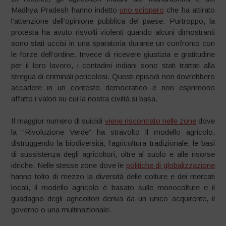
Madhya Pradesh hanno indetto
uno
sciopero
che ha attirato
l’attenzione dell’opinione pubblica del paese. Purtroppo, la
protesta ha avuto risvolti violenti quando alcuni dimostranti
sono stati uccisi in una sparatoria durante un confronto con
le forze dell’ordine. Invece di ricevere giustizia e gratitudine
per il loro lavoro, i contadini indiani sono stati trattati alla
stregua di criminali pericolosi. Questi episodi non dovrebbero
accadere in un contesto democratico e non esprimono
affatto i valori su cui la nostra civiltà si basa.
Il maggior numero di suicidi
viene riscontrato nelle zone
dove
la “Rivoluzione Verde” ha stravolto il modello agricolo,
distruggendo la biodiversità, l’agricoltura tradizionale, le basi
di sussistenza degli agricoltori, oltre al suolo e alle risorse
idriche. Nelle stesse zone dove le
politiche di globalizzazione
hanno tolto di mezzo la diversità delle colture e dei mercati
locali, il modello agricolo è basato sulle monocolture e il
guadagno degli agricoltori deriva da un unico acquirente, il
governo o una multinazionale.