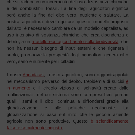
che si traduce in un incremento dell’uso di sostanze chimiche
e dei combustibili fossili. La fine degli agricoltori significa
però anche la fine del cibo vero, nutriente e salutare. La
nostra agricoltura deve rigettare questo modello imposto
dall’alto: è necessario cambiare da un modello capitalista, ad
uso intensivo di sostanza chimiche che crea dipendenza e
debito, a un
modello ecologico basato sulla biodiversità,
che
non ha nessun bisogno di input esterni e che rigenera il
suolo, promuove la prosperità degli agricoltori, genera cibo
vero, sano e nutriente per i cittadini.
I nostri
Annadatas
, i nostri agricoltori, sono oggi intrappolati
nel meccanismo perverso del debito. L’epidemia di suicidi
è
in aumento
e il circolo vizioso di schiavitù creato dalle
multinazionali, nel cui sistema sono compresi beni primari
quali i semi e il cibo, continua a diffondersi grazie alla
globalizzazione e alle politiche neoliberiste. La
globalizzazione si basa sul mito che le piccole aziende
agricole non sono produttive. Questo
è scientificamente
falso e socialmente ingiusto.