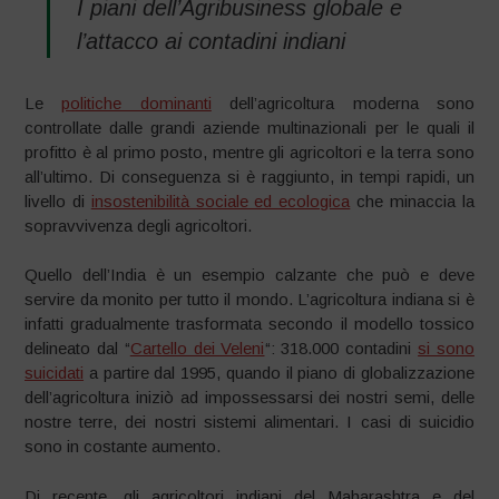
I piani dell’Agribusiness globale e
l’attacco ai contadini indiani
Le
politiche dominanti
dell’agricoltura moderna sono
controllate dalle grandi aziende multinazionali per le quali il
profitto è al primo posto, mentre gli agricoltori e la terra sono
all’ultimo. Di conseguenza si è raggiunto, in tempi rapidi, un
livello di
insostenibilità sociale ed ecologica
che minaccia la
sopravvivenza degli agricoltori.
Quello dell’India è un esempio calzante che può e deve
servire da monito per tutto il mondo. L’agricoltura indiana si è
infatti gradualmente trasformata secondo il modello tossico
delineato dal “
Cartello dei Veleni
“: 318.000 contadini
si sono
suicidati
a partire dal 1995, quando il piano di globalizzazione
dell’agricoltura iniziò ad impossessarsi dei nostri semi, delle
nostre terre, dei nostri sistemi alimentari. I casi di suicidio
sono in costante aumento.
Di recente, gli agricoltori indiani del Maharashtra e del