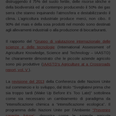
distruggendo il 75% del suolo fertile, delle risorse idriche e
della biodiversità ed al contempo producendo il 50% dei gas
serra che stanno inquinando l’atmosfera e destabilizzando il
clima. L’agricoltura industriale produce merci, non cibo. Il
90% del mais e della soia prodotti nel mondo sono destinati
agli allevamenti industriali o alla produzione di biocarburanti.
Il rapporto del “
G
ruppo di valutazione internazionale delle
scienze e delle tecnologie
(International Assessment of
Agriculture Knowledge, Science and Technology – IAASTD)
he chiaramente dimostrato che le piccole aziende agricolo
sono più produttive (
IAASTD’s Agriculture at a Crossroads
report, vol. V
).
La
revisione del 2013
della Conferenza delle Nazioni Unite
sul commercio e lo sviluppo, dal titolo “Svegliatevi prima che
sia troppo tardi (Wake Up Before it’s Too Late)” sottolinea
come sia necessario un cambiamento di paradigma da
“intensificazione chimica a “intensificazione ecologica”. Il
programma delle Nazioni Unite per l’Ambiente
“Prevenire
carestie future”
, dimostra come le aziende agricole