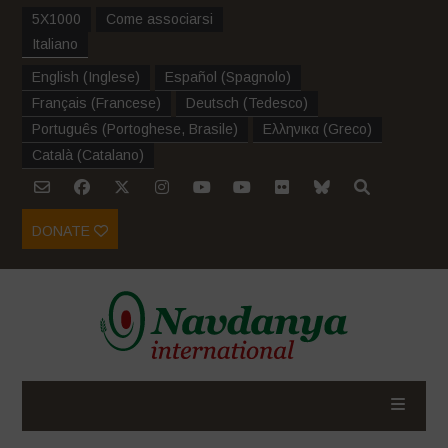
5X1000
Come associarsi
Italiano
English
(
Inglese
)
Español
(
Spagnolo
)
Français
(
Francese
)
Deutsch
(
Tedesco
)
Português
(
Portoghese, Brasile
)
Ελληνικα
(
Greco
)
Català
(
Catalano
)
DONATE