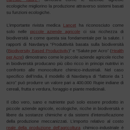
ecologiche migliorino la produzione attraverso sistemi basati
su funzioni ecologiche.
L’importante rivista medica
Lancet
ha riconosciuto come
solo nelle
piccole aziende agricole
ci sia ricchezza di
biodiversità e come questa sia fondamentale per la salute. I
rapporti di Navdanya “Produttività basata sulla biodiversità
(
Biodiversity Based Productivity
)” e “Salute per Acro” (
Health
per Acre
) dimostrano come le piccole aziende agricole ricche
in biodiversità producano più cibo ricco in principi nutritivi in
confronto alle monocolture chimico-industriali. Nel caso
specifico dell’India, il modello di Navdanya di “fattorie da 1
acro” può produrre un valore pari a 400.000 Rupie indiane di
cereali, frutta e verdura, foraggio e piante medicinali.
Il cibo vero, sano e nutriente può solo essere prodotto in
piccole aziende agricole, ecologiche, ricche in biodiversità e
libere da sostanze chimiche e da sistemi d’intensificazione
della produzione meccanizzati. L’importo relativo al costo
reale della produzione dell’agricoltura
chimico-industriale è