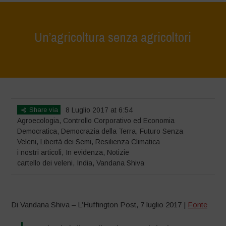
Un’agricoltura senza agricoltori
Home
>
Notizie
>
i nostri articoli
>
Un’agricoltura senza agricoltori
Share via
8 Luglio 2017 at 6:54
Agroecologia
,
Controllo Corporativo ed Economia
Democratica
,
Democrazia della Terra
,
Futuro Senza
Veleni
,
Libertà dei Semi
,
Resilienza Climatica
i nostri articoli
,
In evidenza
,
Notizie
cartello dei veleni
,
India
,
Vandana Shiva
Di Vandana Shiva – L’Huffington Post, 7 luglio 2017 |
Fonte