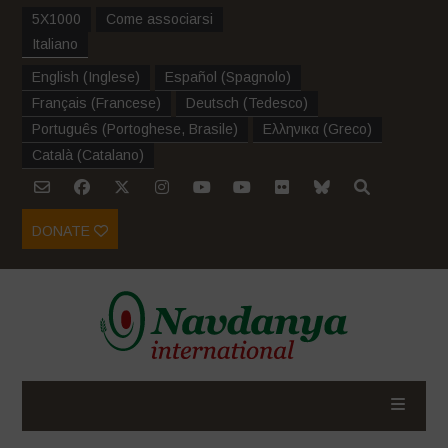
5X1000
Come associarsi
Italiano
English
(
Inglese
)
Español
(
Spagnolo
)
Français
(
Francese
)
Deutsch
(
Tedesco
)
Português
(
Portoghese, Brasile
)
Ελληνικα
(
Greco
)
Català
(
Catalano
)
DONATE