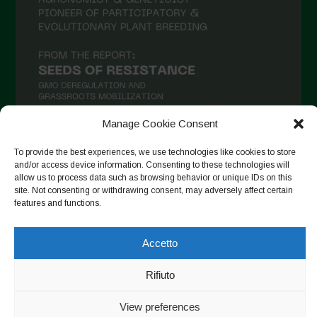
Aprile 2021
Marzo 2021
Febbraio 2021
Gennaio 2021
Dicembre 2020
Manage Cookie Consent
Novembre 2020
To provide the best experiences, we use technologies like cookies to store
and/or access device information. Consenting to these technologies will
Segui su Instagram
Ottobre 2020
allow us to process data such as browsing behavior or unique IDs on this
Agosto 2020
site. Not consenting or withdrawing consent, may adversely affect certain
features and functions.
Luglio 2020
Copyright © 2026. All rights reserved.
Privacy Policy
-
Giugno 2020
Accetto
Cookie Policy
Maggio 2020
Rifiuto
Designed by ESC
Aprile 2020
View preferences
Marzo 2020