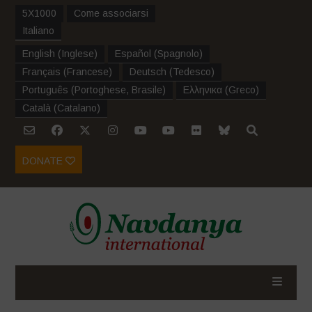
5X1000
Come associarsi
Italiano
English
(
Inglese
)
Español
(
Spagnolo
)
Français
(
Francese
)
Deutsch
(
Tedesco
)
Português
(
Portoghese, Brasile
)
Ελληνικα
(
Greco
)
Català
(
Catalano
)
DONATE