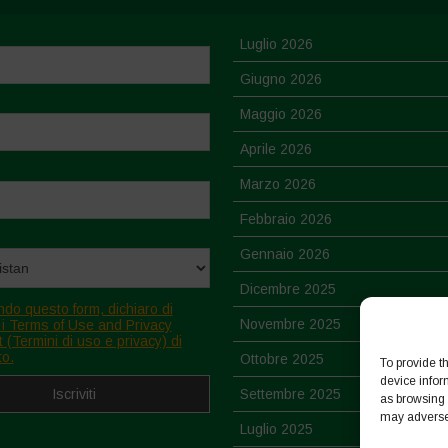
Luglio 2026
Giugno 2026
Maggio 2026
Aprile 2026
Marzo 2026
Febbraio 2026
Gennaio 2026
Dicembre 2025
ndo questo form, dichiaro di
Novembre 2025
 i Terms of Use and Privacy
 (Termini di uso e privacy) di
to.
Ottobre 2025
To provide t
device infor
Settembre 2025
as browsing 
may adversel
Luglio 2025