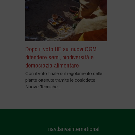
Dopo il voto UE sui nuovi OGM:
difendere semi, biodiversità e
democrazia alimentare
Con il voto finale sul regolamento delle
piante ottenute tramite le cosiddette
Nuove Tecniche...
navdanyainternational