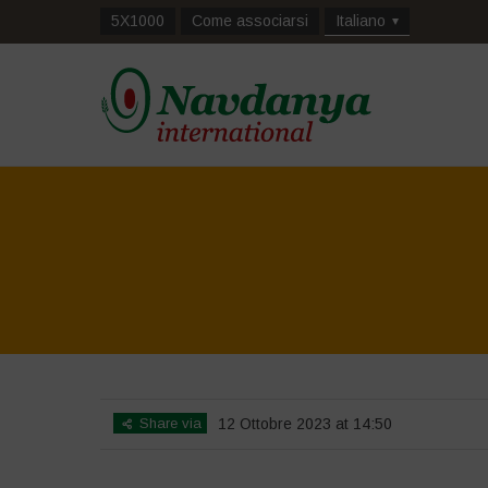
5X1000
Come associarsi
Italiano
Home
>
La Biodivers
Share via
12 Ottobre 2023 at 14:50