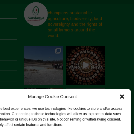
champions sustainable
agriculture, biodiversity, food
sovereignty and the rights of
small farmers around the
world.
Manage Cookie Consent
he best experiences, we use technologies like cookies to store and/or access
mation. Consenting to these technologies will allow us to process data such
behavior or unique IDs on this site. Not consenting or withdrawing consent,
y affect certain features and functions.