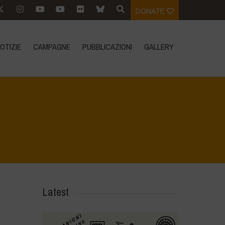
DONATE
OTIZIE
CAMPAGNE
PUBBLICAZIONI
GALLERY
 patrimonio ambientale del lago di Bracciano
>
IMG-20231009-WA0040
Latest