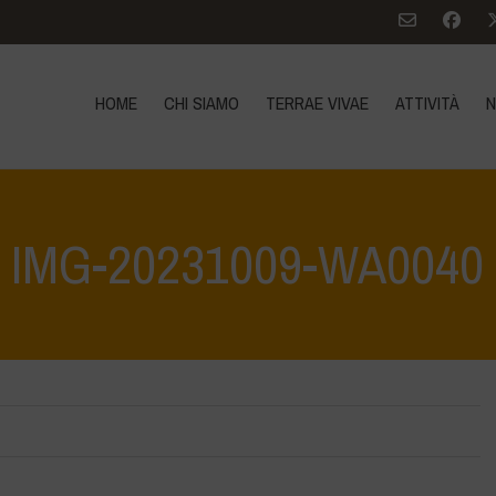
HOME
CHI SIAMO
TERRAE VIVAE
ATTIVITÀ
N
IMG-20231009-WA0040
ità è Vita: Scopriamola e proteggiamola insieme - Tutela e scoperta del