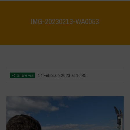
IMG-20230213-WA0053
Home
>
La Biodiversità è Vita: Scopriamola e proteggiamola insieme -
Tutela e scoperta del patrimonio ambientale del lago di Bracciano
>
IMG-20230213-WA0053
Share via
14 Febbraio 2023 at 16:45