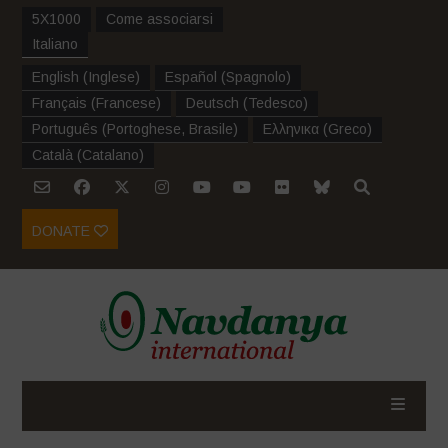
5X1000
Come associarsi
Italiano
English
(
Inglese
)
Español
(
Spagnolo
)
Français
(
Francese
)
Deutsch
(
Tedesco
)
Português
(
Portoghese, Brasile
)
Ελληνικα
(
Greco
)
Català
(
Catalano
)
DONATE