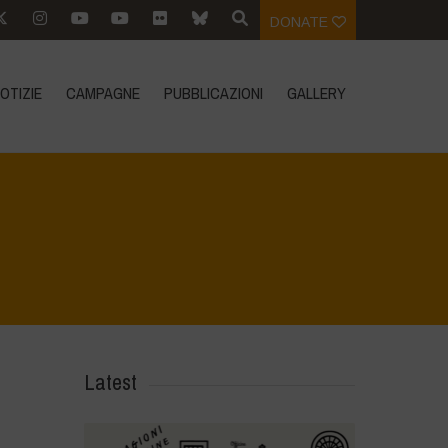
DONATE
OTIZIE
CAMPAGNE
PUBBLICAZIONI
GALLERY
Home
>
Water is Life - Farm Visit - Fattoria Faraoni
>
DSC_4378
Latest