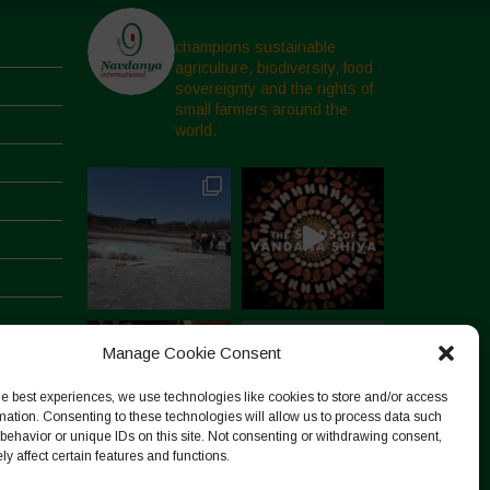
champions sustainable
agriculture, biodiversity, food
sovereignty and the rights of
small farmers around the
world.
Manage Cookie Consent
he best experiences, we use technologies like cookies to store and/or access
mation. Consenting to these technologies will allow us to process data such
behavior or unique IDs on this site. Not consenting or withdrawing consent,
y affect certain features and functions.