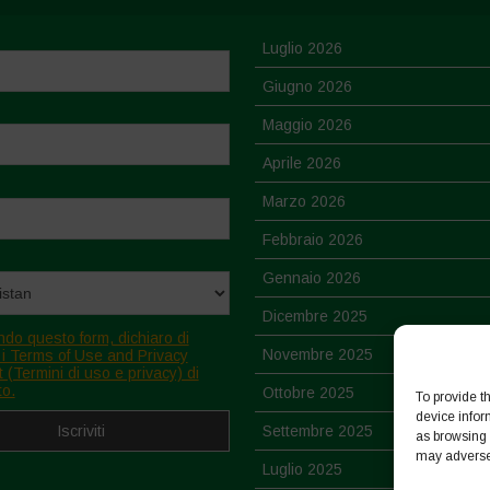
Luglio 2026
Giugno 2026
Maggio 2026
Aprile 2026
Marzo 2026
Febbraio 2026
Gennaio 2026
Dicembre 2025
ndo questo form, dichiaro di
Novembre 2025
 i Terms of Use and Privacy
 (Termini di uso e privacy) di
to.
Ottobre 2025
To provide t
device infor
Settembre 2025
as browsing 
may adversel
Luglio 2025