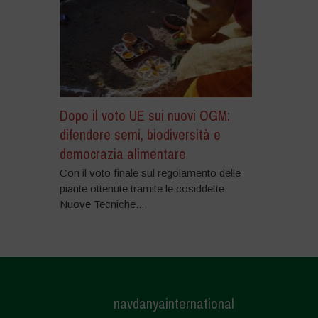
Dopo il voto UE sui nuovi OGM:
difendere semi, biodiversità e
democrazia alimentare
Con il voto finale sul regolamento delle
piante ottenute tramite le cosiddette
Nuove Tecniche...
navdanyainternational