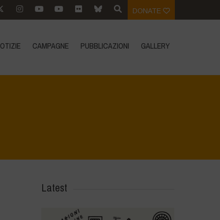
DONATE
OTIZIE
CAMPAGNE
PUBBLICAZIONI
GALLERY
Home
>
Voices of Resilience - Vasundhara
>
Sury THUMBNAILS
Latest