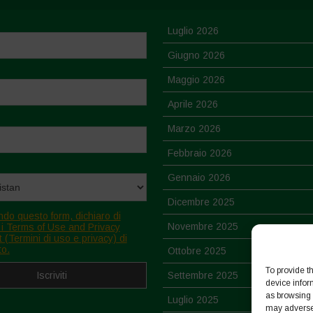
Luglio 2026
Giugno 2026
Maggio 2026
Aprile 2026
Marzo 2026
Febbraio 2026
Gennaio 2026
Dicembre 2025
ndo questo form, dichiaro di
Novembre 2025
 i Terms of Use and Privacy
 (Termini di uso e privacy) di
to.
Ottobre 2025
To provide t
Settembre 2025
device infor
as browsing 
Luglio 2025
may adversel