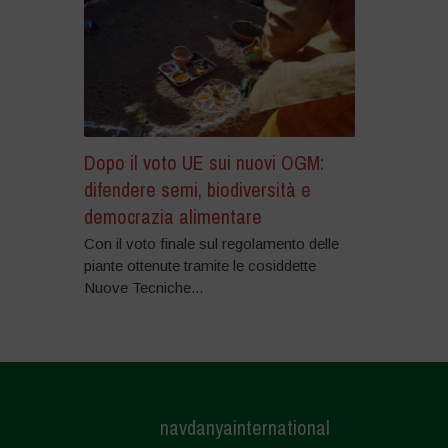
Dopo il voto UE sui nuovi OGM:
difendere semi, biodiversità e
democrazia alimentare
Con il voto finale sul regolamento delle
piante ottenute tramite le cosiddette
Nuove Tecniche...
navdanyainternational