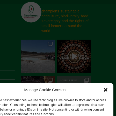
champions sustainable
agriculture, biodiversity, food
sovereignty and the rights of
small farmers around the
world.
Manage Cookie Consent
he best experiences, we use technologies like cookies to store and/or access
mation. Consenting to these technologies will allow us to process data such
behavior or unique IDs on this site. Not consenting or withdrawing consent,
y affect certain features and functions.