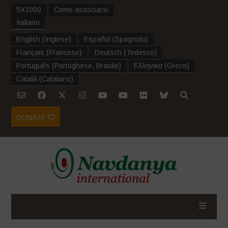
5X1000
Come associarsi
Italiano
English
(
Inglese
)
Español
(
Spagnolo
)
Français
(
Francese
)
Deutsch
(
Tedesco
)
Português
(
Portoghese, Brasile
)
Ελληνικα
(
Greco
)
Català
(
Catalano
)
DONATE