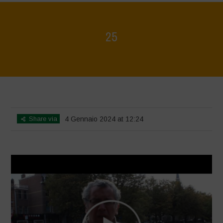
25
Home
>
Voices of Resilience - Seed, Land & Water Savers &
Defenders
>
25
Share via
4 Gennaio 2024 at 12:24