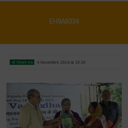
EH9A9334
Home
>
Vasundhara World Food Day Conference 3
>
EH9A9334
Share via
6 Novembre 2024 at 18:26