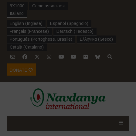
5X1000
Come associarsi
Italiano
English
(
Inglese
)
Español
(
Spagnolo
)
Français
(
Francese
)
Deutsch
(
Tedesco
)
Português
(
Portoghese, Brasile
)
Ελληνικα
(
Greco
)
Català
(
Catalano
)
DONATE