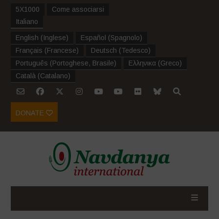
5X1000
Come associarsi
Italiano
English
(
Inglese
)
Español
(
Spagnolo
)
Français
(
Francese
)
Deutsch
(
Tedesco
)
Português
(
Portoghese, Brasile
)
Ελληνικα
(
Greco
)
Català
(
Catalano
)
DONATE