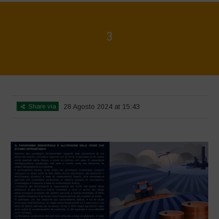
3
Home
>
Rigenerazione è Vita
>
3
Share via
28 Agosto 2024 at 15:43