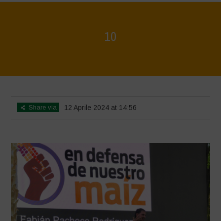
10
Home
>
Mexico 16 March Press Conference Quotes
>
10
Share via
12 Aprile 2024 at 14:56