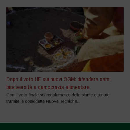
Dopo il voto UE sui nuovi OGM: difendere semi,
biodiversità e democrazia alimentare
Con il voto finale sul regolamento delle piante ottenute
tramite le cosiddette Nuove Tecniche...