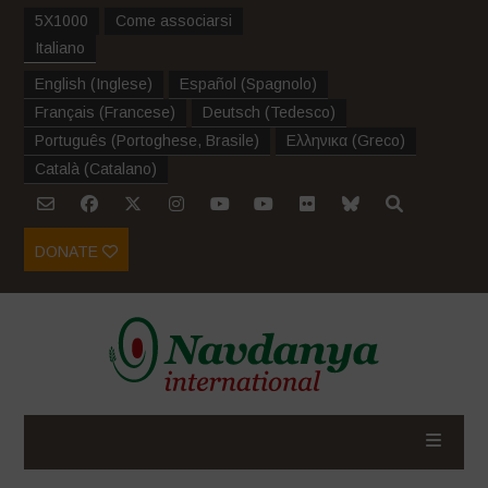
5X1000
Come associarsi
Italiano
English
(
Inglese
)
Español
(
Spagnolo
)
Français
(
Francese
)
Deutsch
(
Tedesco
)
Português
(
Portoghese, Brasile
)
Ελληνικα
(
Greco
)
Català
(
Catalano
)
DONATE