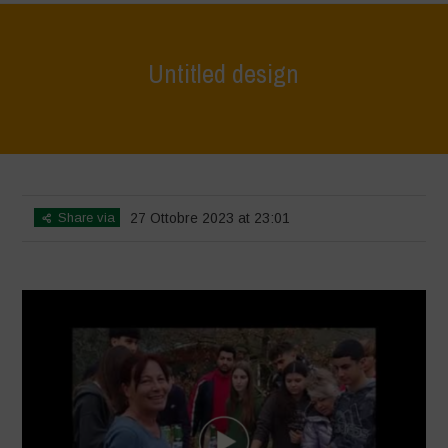
Untitled design
Home
>
Le Bricchiette - Winter
>
Untitled design
Share via
27 Ottobre 2023 at 23:01