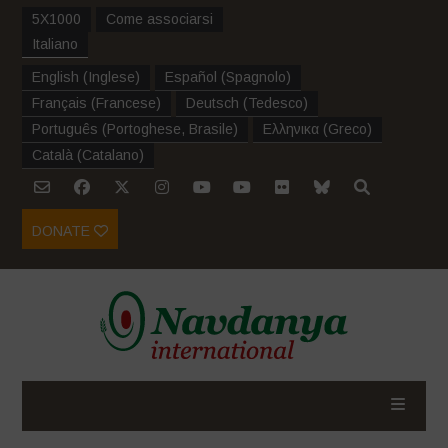
5X1000
Come associarsi
Italiano
English
(
Inglese
)
Español
(
Spagnolo
)
Français
(
Francese
)
Deutsch
(
Tedesco
)
Português
(
Portoghese, Brasile
)
Ελληνικα
(
Greco
)
Català
(
Catalano
)
DONATE