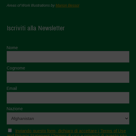
Areas of Work Illustrations by
Marion Bessol
Iscriviti alla Newsletter
Nome
Cognome
Email
Nazione
Inviando questo form, dichiaro di accettare i Terms of Use
and Privacy Statement (Termini di uso e privacy) di questo sito.