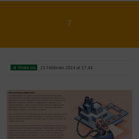
7
Home
>
La Regeneración es vida
>
7
Share via
21 Febbraio 2024 at 17:44