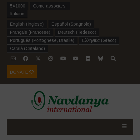
5X1000
Come associarsi
Italiano
English
(
Inglese
)
Español
(
Spagnolo
)
Français
(
Francese
)
Deutsch
(
Tedesco
)
Português
(
Portoghese, Brasile
)
Ελληνικα
(
Greco
)
Català
(
Catalano
)
DONATE