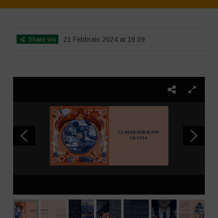
Home
>
SimpLy Gallery
>
La Regeneración es vida
Share via
21 Febbraio 2024 at 18:09
1
15
1