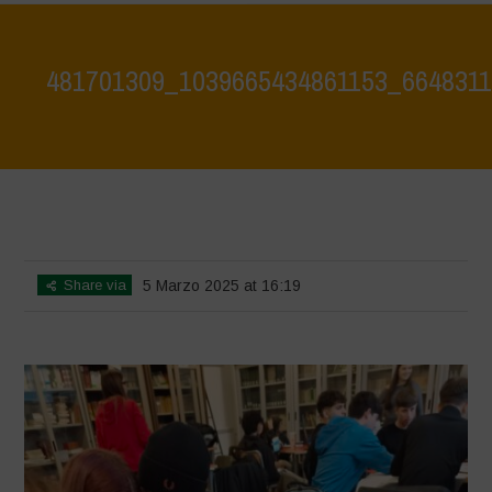
481701309_1039665434861153_664831
Home
>
Biodiversity Workshop - Terrae Vivae - Focus on Hazelnut
Monocultures
>
481701309_1039665434861153_6648311329220740688_n
Share via
5 Marzo 2025 at 16:19