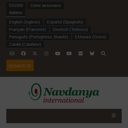
5X1000
Come associarsi
Italiano
English
(
Inglese
)
Español
(
Spagnolo
)
Français
(
Francese
)
Deutsch
(
Tedesco
)
Português
(
Portoghese, Brasile
)
Ελληνικα
(
Greco
)
Català
(
Catalano
)
DONATE