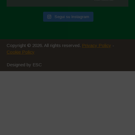
Novembre 2020
Segui su Instagram
Ottobre 2020
Agosto 2020
Luglio 2020
Copyright © 2026. All rights reserved.
Privacy Policy
-
Giugno 2020
Cookie Policy
Maggio 2020
Designed by ESC
Aprile 2020
Marzo 2020
Febbraio 2020
Gennaio 2020
Dicembre 2019
Novembre 2019
Ottobre 2019