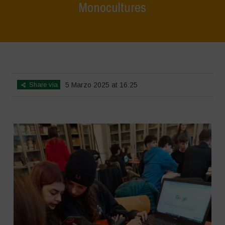
Monocultures
Home
>
SimpLy Gallery
>
Biodiversity Workshop – Terrae Vivae –
Focus on Hazelnut Monocultures
Share via
5 Marzo 2025 at 16:25