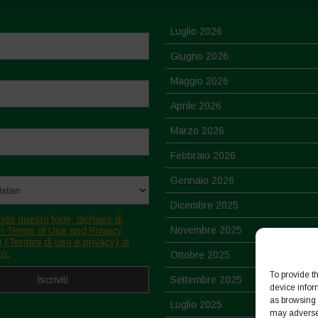
Luglio 2026
Giugno 2026
Maggio 2026
Aprile 2026
Marzo 2026
Febbraio 2026
Gennaio 2026
Dicembre 2025
ndo questo form, dichiaro di
Novembre 2025
 i Terms of Use and Privacy
 (Termini di uso e privacy) di
to.
Ottobre 2025
To provide t
Settembre 2025
device infor
as browsing 
Luglio 2025
may adversel