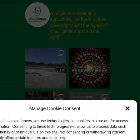
champions sustainable
agriculture, biodiversity, food
sovereignty and the rights of
small farmers around the
world.
Manage Cookie Consent
he best experiences, we use technologies like cookies to store and/or access
mation. Consenting to these technologies will allow us to process data such
behavior or unique IDs on this site. Not consenting or withdrawing consent,
y affect certain features and functions.