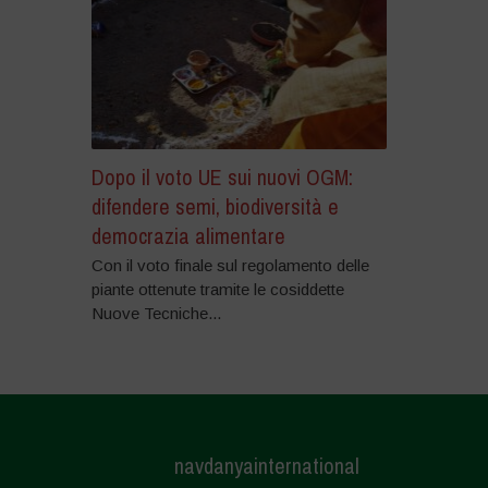
Dopo il voto UE sui nuovi OGM:
difendere semi, biodiversità e
democrazia alimentare
Con il voto finale sul regolamento delle
piante ottenute tramite le cosiddette
Nuove Tecniche...
navdanyainternational