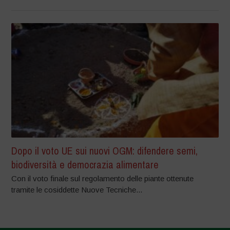
Dopo il voto UE sui nuovi OGM: difendere semi,
biodiversità e democrazia alimentare
Con il voto finale sul regolamento delle piante ottenute
tramite le cosiddette Nuove Tecniche...