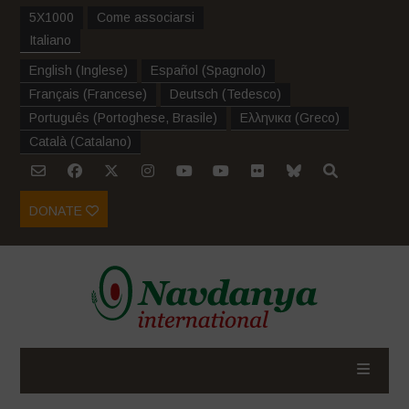
5X1000
Come associarsi
Italiano
English
(
Inglese
)
Español
(
Spagnolo
)
Français
(
Francese
)
Deutsch
(
Tedesco
)
Português
(
Portoghese, Brasile
)
Ελληνικα
(
Greco
)
Català
(
Catalano
)
DONATE