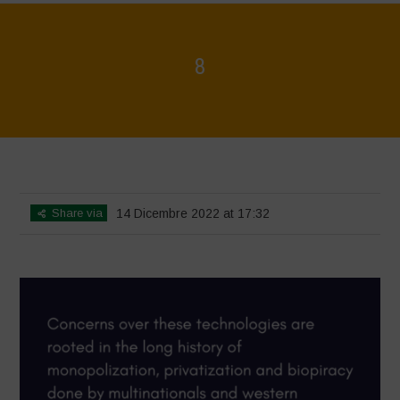
8
Home
>
La Convenzione sulla diversità biologica delle Nazioni Unite
deve resistere alla mercificazione della vita
>
8
Share via
14 Dicembre 2022 at 17:32