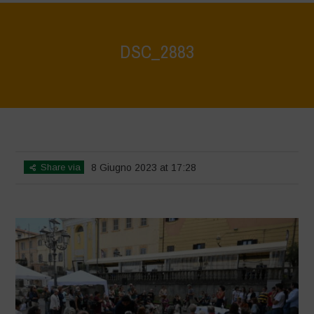
DSC_2883
Home
>
Il Lago di Bracciano celebra la Biodiversità, l'agroecologia e i
Mercati Contadini
>
DSC_2883
Share via
8 Giugno 2023 at 17:28