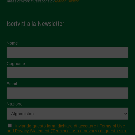
Areas of Work Illustrations by
Marion Bessol
Iscriviti alla Newsletter
Nome
Cognome
Email
Nazione
Inviando questo form, dichiaro di accettare i Terms of Use
and Privacy Statement (Termini di uso e privacy) di questo sito.