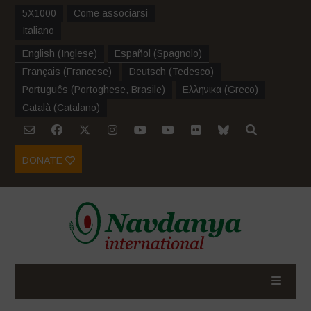
5X1000
Come associarsi
Italiano
English
(
Inglese
)
Español
(
Spagnolo
)
Français
(
Francese
)
Deutsch
(
Tedesco
)
Português
(
Portoghese, Brasile
)
Ελληνικα
(
Greco
)
Català
(
Catalano
)
DONATE