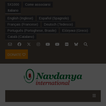
5X1000
Come associarsi
Italiano
English
(
Inglese
)
Español
(
Spagnolo
)
Français
(
Francese
)
Deutsch
(
Tedesco
)
Português
(
Portoghese, Brasile
)
Ελληνικα
(
Greco
)
Català
(
Catalano
)
DONATE