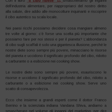
Con il libro
“Il cibo ribelle”
smascheriamo gli inganni
dell’industria alimentare, per riappropriarci del nostro diritto
alla salute, dire addio alle monocolture inquinanti e riscoprire
il cibo autentico su scala locale.
Nei paesi ricchi possiamo decidere cosa mangiare almeno
tre volte al giorno: c’è forse una scelta più importante che
possiamo fare per noi stessi e per il pianeta? L’abbondanza
di cibo sugli scaffali è solo una gigantesca illusione, perché le
nostre diete sono sempre più povere, minacciano le risorse
del pianeta e uccidono il significato profondo del cibo, ridotto
a carburante o a esibizione nei cooking show.
Le nostre diete sono sempre più povere, esauriscono le
risorse e uccidono il significato profondo del cibo, ridotto a
carburante o a esibizione nei cooking show. Serve uno
scatto di consapevolezza.
Ecco che insieme a grandi esperti come il dottor Franco
Berrino e la scienziata indiana Vandana Shiva, andiamo a
smascherare nel volume gli inganni del marketing, per dire