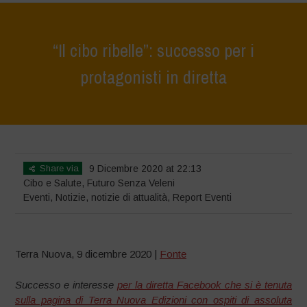
“Il cibo ribelle”: successo per i
protagonisti in diretta
Home
>
Eventi
>
“Il cibo ribelle”: successo per i protagonisti in diretta
Share via
9 Dicembre 2020 at 22:13
Cibo e Salute
,
Futuro Senza Veleni
Eventi
,
Notizie
,
notizie di attualità
,
Report Eventi
Terra Nuova, 9 dicembre 2020 |
Fonte
Successo e interesse
per la diretta Facebook che si è tenuta
sulla pagina di Terra Nuova Edizioni con ospiti di assoluta