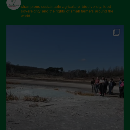
Marzo 2025
champions sustainable agriculture, biodiversity, food
sovereignty and the rights of small farmers around the
Febbraio 2025
world.
Gennaio 2025
Dicembre 2024
Novembre 2024
Ottobre 2024
Settembre 2024
Luglio 2024
Maggio 2024
Aprile 2024
Marzo 2024
Febbraio 2024
Gennaio 2024