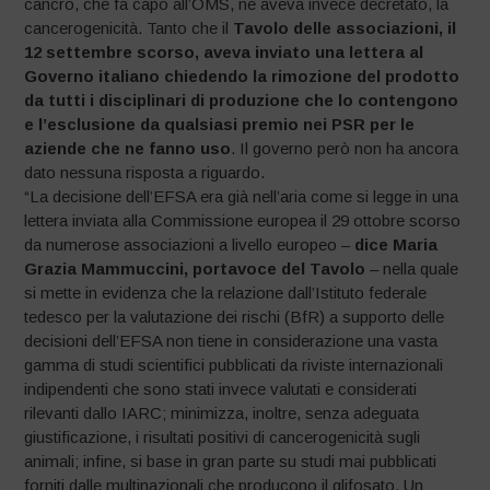
cancro, che fa capo all’OMS, ne aveva invece decretato, la
cancerogenicità. Tanto che il
Tavolo delle associazioni, il
12 settembre scorso, aveva inviato una lettera al
Governo italiano chiedendo la rimozione del prodotto
da tutti i disciplinari di produzione che lo contengono
e l’esclusione da qualsiasi premio nei PSR per le
aziende che ne fanno uso
. Il governo però non ha ancora
dato nessuna risposta a riguardo.
“La decisione dell’EFSA era già nell’aria come si legge in una
lettera inviata alla Commissione europea il 29 ottobre scorso
da numerose associazioni a livello europeo –
dice Maria
Grazia Mammuccini, portavoce del Tavolo
– nella quale
si mette in evidenza che la relazione dall’Istituto federale
tedesco per la valutazione dei rischi (BfR) a supporto delle
decisioni dell’EFSA non tiene in considerazione una vasta
gamma di studi scientifici pubblicati da riviste internazionali
indipendenti che sono stati invece valutati e considerati
rilevanti dallo IARC; minimizza, inoltre, senza adeguata
giustificazione, i risultati positivi di cancerogenicità sugli
animali; infine, si base in gran parte su studi mai pubblicati
forniti dalle multinazionali che producono il glifosato. Un