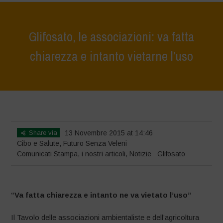
Glifosato, le associazioni: va fatta
chiarezza e intanto vietarne l’uso
Home
>
Notizie
>
Comunicati Stampa
>
Glifosato, le associazioni: va
fatta chiarezza e intanto vietarne l’uso
Share via
13 Novembre 2015 at 14:46
Cibo e Salute
,
Futuro Senza Veleni
Comunicati Stampa
,
i nostri articoli
,
Notizie
Glifosato
“Va fatta chiarezza e intanto ne va vietato l’uso”
Il Tavolo delle associazioni ambientaliste e dell’agricoltura