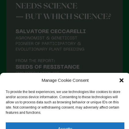
Agosto 2021
Luglio 2021
Giugno 2021
Maggio 2021
Aprile 2021
Marzo 2021
Febbraio 2021
Gennaio 2021
Manage Cookie Consent
Dicembre 2020
To provide the best experiences, we use technologies like cookies to store
Novembre 2020
and/or access device information. Consenting to these technologies will
allow us to process data such as browsing behavior or unique IDs on this
Segui su Instagram
Ottobre 2020
site. Not consenting or withdrawing consent, may adversely affect certain
features and functions.
Agosto 2020
Luglio 2020
Accetto