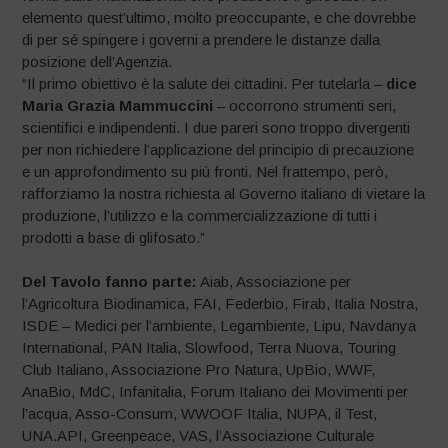
elemento quest’ultimo, molto preoccupante, e che dovrebbe
di per sé spingere i governi a prendere le distanze dalla
posizione dell’Agenzia.
“Il primo obiettivo è la salute dei cittadini. Per tutelarla –
dice
Maria Grazia Mammuccini
– occorrono strumenti seri,
scientifici e indipendenti. I due pareri sono troppo divergenti
per non richiedere l’applicazione del principio di precauzione
e un approfondimento su più fronti. Nel frattempo, però,
rafforziamo la nostra richiesta al Governo italiano di vietare la
produzione, l’utilizzo e la commercializzazione di tutti i
prodotti a base di glifosato.”
Del Tavolo fanno parte:
Aiab, Associazione per
l’Agricoltura Biodinamica, FAI, Federbio, Firab, Italia Nostra,
ISDE – Medici per l’ambiente, Legambiente, Lipu, Navdanya
International, PAN Italia, Slowfood, Terra Nuova, Touring
Club Italiano, Associazione Pro Natura, UpBio, WWF,
AnaBio, MdC, Infanitalia, Forum Italiano dei Movimenti per
l’acqua, Asso-Consum, WWOOF Italia, NUPA, il Test,
UNA.API, Greenpeace, VAS, l’Associazione Culturale