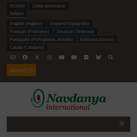
5X1000
Come associarsi
Italiano
English
(
Inglese
)
Español
(
Spagnolo
)
Français
(
Francese
)
Deutsch
(
Tedesco
)
Português
(
Portoghese, Brasile
)
Ελληνικα
(
Greco
)
Català
(
Catalano
)
DONATE