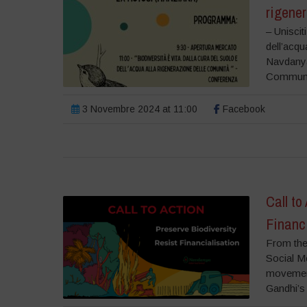
rigene
– Uniscit
dell’acqu
Navdanya 
Communiti
3 Novembre 2024 at 11:00
Facebook
Call to
Financ
From the
Social Me
movement
Gandhi’s 