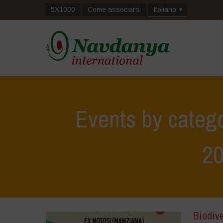
5X1000
Come associarsi
Italiano
Events by catego
2
Biodive