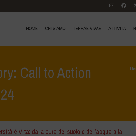
HOME
CHI SIAMO
TERRAE VIVAE
ATTIVITÀ
N
ry: Call to Action
Ho
024
rsità è Vita: dalla cura del suolo e dell’acqua alla