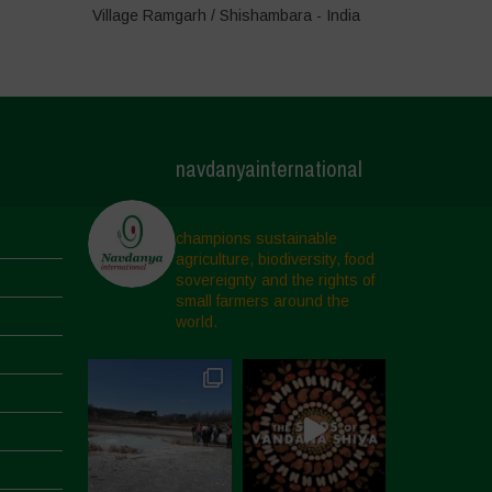
Village Ramgarh / Shishambara - India
navdanyainternational
champions sustainable
agriculture, biodiversity, food
sovereignty and the rights of
small farmers around the
world.