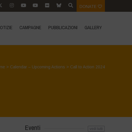
DONATE
OTIZIE
CAMPAGNE
PUBBLICAZIONI
GALLERY
me
>
Calendar – Upcoming Actions
>
Call to Action 2024
Eventi
vedi tutti