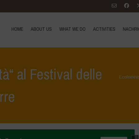
HOME
ABOUT US
WHAT WE DO
ACTIVITIES
NACHRI
tà“ al Festival delle
Ecofemin
rre