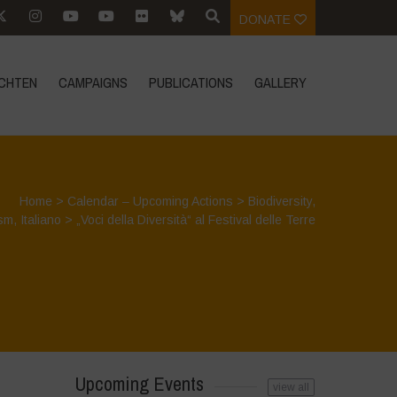
DONATE
CHTEN
CAMPAIGNS
PUBLICATIONS
GALLERY
Home
>
Calendar – Upcoming Actions
>
Biodiversity
,
ism
,
Italiano
>
„Voci della Diversità“ al Festival delle Terre
Upcoming Events
view all