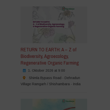
icke
er,
m
rketing-
ookies
u
zeptieren
nd
esen
RETURN TO EARTH: A – Z of
halt
Biodiversity, Agroecology,
u
Regenerative Organic Farming
tivieren
1. Oktober 2026 at 9:00
Shimla Bypass Road - Dehradun
Village Ramgarh / Shishambara - India