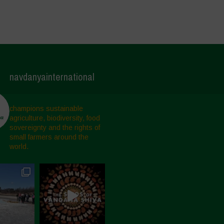
navdanyainternational
champions sustainable
agriculture, biodiversity, food
sovereignty and the rights of
small farmers around the
world.