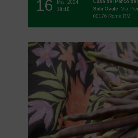
16
Casa del Parco del
Mai, 2024
Sala Ovale
, Via Pre
18:15
00176 Roma RM