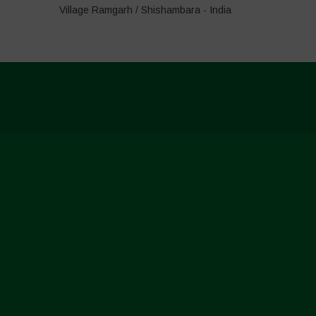
Village Ramgarh / Shishambara - India