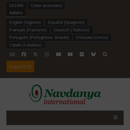
5X1000
Come associarsi
Italiano
English
(
Inglese
)
Español
(
Spagnolo
)
Français
(
Francese
)
Deutsch
(
Tedesco
)
Português
(
Portoghese, Brasile
)
Ελληνικα
(
Greco
)
Català
(
Catalano
)
DONATE