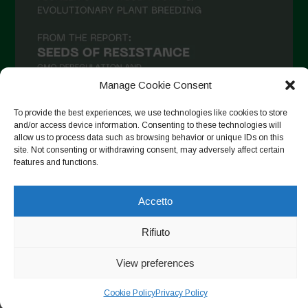
Aprile 2021
Marzo 2021
Febbraio 2021
Gennaio 2021
Manage Cookie Consent
Dicembre 2020
To provide the best experiences, we use technologies like cookies to store
Novembre 2020
and/or access device information. Consenting to these technologies will
allow us to process data such as browsing behavior or unique IDs on this
Segui su Instagram
Ottobre 2020
site. Not consenting or withdrawing consent, may adversely affect certain
features and functions.
Agosto 2020
Luglio 2020
Accetto
Copyright © 2026. All rights reserved.
Privacy Policy
-
Giugno 2020
Cookie Policy
Rifiuto
Maggio 2020
Designed by ESC
View preferences
Aprile 2020
Marzo 2020
Cookie Policy
Privacy Policy