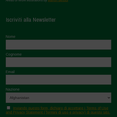
Areas of Work Illustrations by
Marion Bessol
Iscriviti alla Newsletter
Nome
Cognome
Email
Nazione
Inviando questo form, dichiaro di accettare i Terms of Use
and Privacy Statement (Termini di uso e privacy) di questo sito.