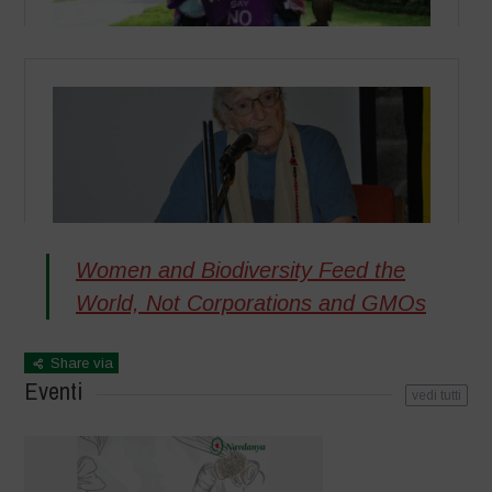
Women and Biodiversity Feed the
World, Not Corporations and GMOs
Share via
Eventi
vedi tutti