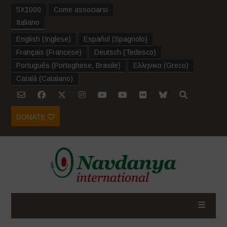
5X1000
Come associarsi
Italiano
English
(
Inglese
)
Español
(
Spagnolo
)
Français
(
Francese
)
Deutsch
(
Tedesco
)
Português
(
Portoghese, Brasile
)
Ελληνικα
(
Greco
)
Català
(
Catalano
)
DONATE