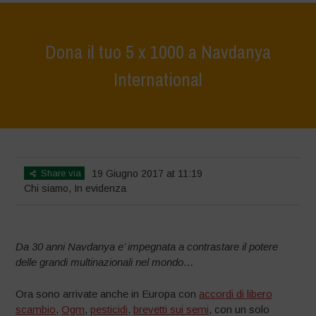
Dona il tuo 5 x 1000 a Navdanya
International
Home
>
Chi siamo
>
Dona il tuo 5 x 1000 a Navdanya International
Share via
19 Giugno 2017 at 11:19
Chi siamo
,
In evidenza
Da 30 anni Navdanya e’ impegnata a contrastare il potere
delle grandi multinazionali nel mondo…
Ora sono arrivate anche in Europa con
accordi di libero
scambio
,
Ogm
,
pesticidi
,
brevetti sui semi
, con un solo