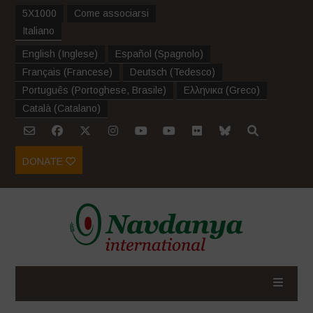
5X1000
Come associarsi
Italiano
English
(
Inglese
)
Español
(
Spagnolo
)
Français
(
Francese
)
Deutsch
(
Tedesco
)
Português
(
Portoghese, Brasile
)
Ελληνικα
(
Greco
)
Català
(
Catalano
)
DONATE