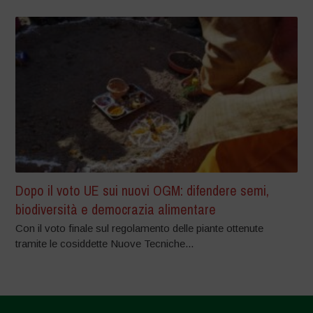
Dopo il voto UE sui nuovi OGM: difendere semi,
biodiversità e democrazia alimentare
Con il voto finale sul regolamento delle piante ottenute
tramite le cosiddette Nuove Tecniche...