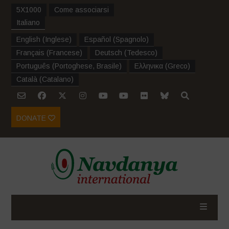
5X1000
Come associarsi
Italiano
English
(
Inglese
)
Español
(
Spagnolo
)
Français
(
Francese
)
Deutsch
(
Tedesco
)
Português
(
Portoghese, Brasile
)
Ελληνικα
(
Greco
)
Català
(
Catalano
)
DONATE