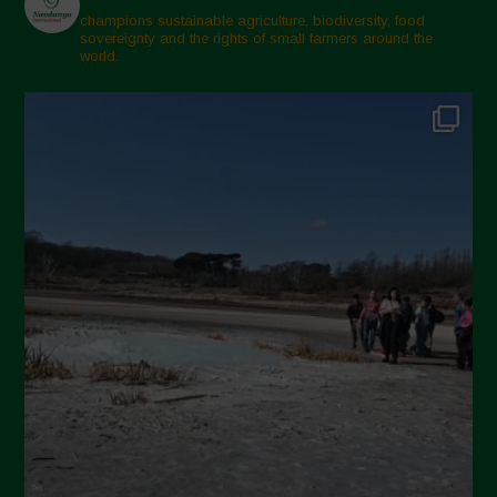
Marzo 2025
champions sustainable agriculture, biodiversity, food
sovereignty and the rights of small farmers around the
Febbraio 2025
world.
Gennaio 2025
Dicembre 2024
Novembre 2024
Ottobre 2024
Settembre 2024
Luglio 2024
Maggio 2024
Aprile 2024
Marzo 2024
Febbraio 2024
Gennaio 2024