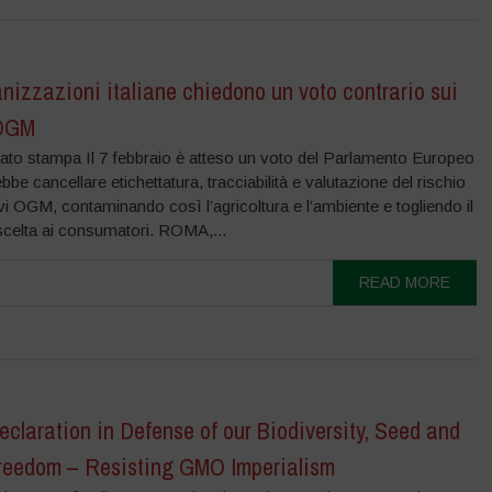
nizzazioni italiane chiedono un voto contrario sui
 OGM
to stampa Il 7 febbraio è atteso un voto del Parlamento Europeo
bbe cancellare etichettatura, tracciabilità e valutazione del rischio
vi OGM, contaminando così l’agricoltura e l’ambiente e togliendo il
i scelta ai consumatori. ROMA,...
READ MORE
eclaration in Defense of our Biodiversity, Seed and
reedom – Resisting GMO Imperialism