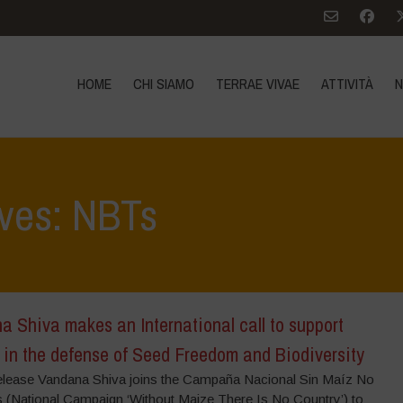
HOME
CHI SIAMO
TERRAE VIVAE
ATTIVITÀ
N
ives: NBTs
 Shiva makes an International call to support
 in the defense of Seed Freedom and Biodiversity
lease Vandana Shiva joins the Campaña Nacional Sin Maíz No
 (National Campaign ‘Without Maize There Is No Country’) to