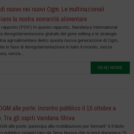
di nuovo nei nuovi Ogm. Le multinazionali
ano la nostra sovranità alimentare
l rapporto (PDF) In questo rapporto, Navdanya International
la deregolamentazione globale del gene editing e le strategie
stria agroalimentare dietro questa nuova generazione di Ogm,
te in fase di deregolamentazione in tutto il mondo, senza
tura, senza...
READ MORE
GM alle porte: incontro pubblico il 15 ottobre a
. Tra gli ospiti Vandana Shiva
M alle porte: partecipa alla mobilitazione per fermarli” è il titolo
nto pubblico organizzato da Terra Nuova che si terrà domenica 15