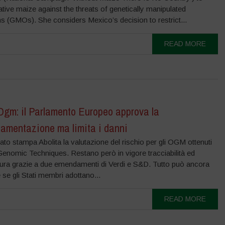
tive maize against the threats of genetically manipulated
s (GMOs). She considers Mexico’s decision to restrict...
READ MORE
Ogm: il Parlamento Europeo approva la
lamentazione ma limita i danni
o stampa Abolita la valutazione del rischio per gli OGM ottenuti
enomic Techniques. Restano però in vigore tracciabilità ed
atura grazie a due emendamenti di Verdi e S&D. Tutto può ancora
se gli Stati membri adottano...
READ MORE