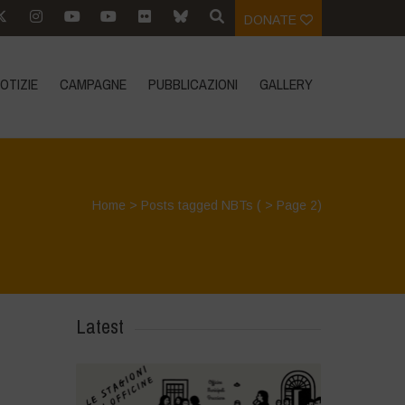
DONATE
OTIZIE
CAMPAGNE
PUBBLICAZIONI
GALLERY
Home
>
Posts tagged NBTs
( > Page 2)
Latest