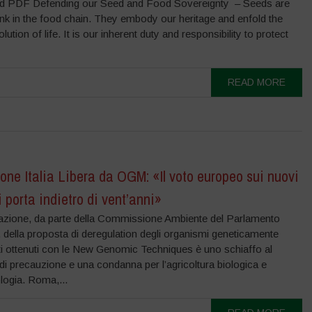
 PDF Defending our Seed and Food Sovereignty – Seeds are
 link in the food chain. They embody our heritage and enfold the
lution of life. It is our inherent duty and responsibility to protect
READ MORE
one Italia Libera da OGM: «Il voto europeo sui nuovi
porta indietro di vent’anni»
azione, da parte della Commissione Ambiente del Parlamento
della proposta di deregulation degli organismi geneticamente
ti ottenuti con le New Genomic Techniques è uno schiaffo al
 di precauzione e una condanna per l’agricoltura biologica e
logia. Roma,...