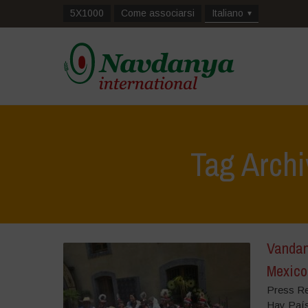
5X1000
Come associarsi
Italiano
Tag Arch
Vandana
Mexico
Press Re
Hay País