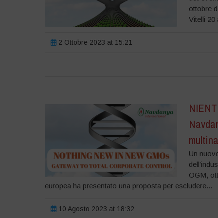
ottobre d
Vitelli 20
2 Ottobre 2023 at 15:21
NIENTE
Navdany
multina
Un nuovo 
dell’indu
OGM, otte
europea ha presentato una proposta per escludere...
10 Agosto 2023 at 18:32