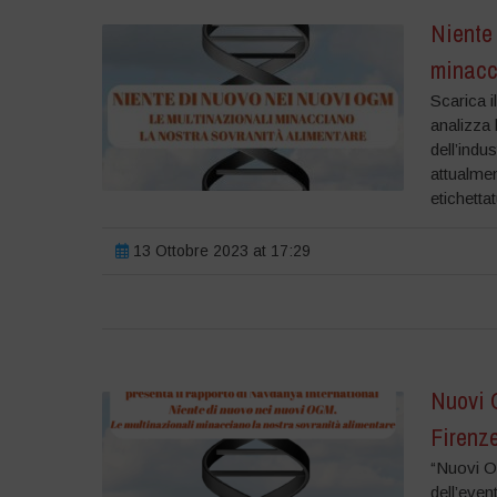
Niente 
minacci
Scarica i
analizza 
dell’indu
attualmen
etichetta
13 Ottobre 2023 at 17:29
Nuovi O
Firenze
“Nuovi OG
dell’eve