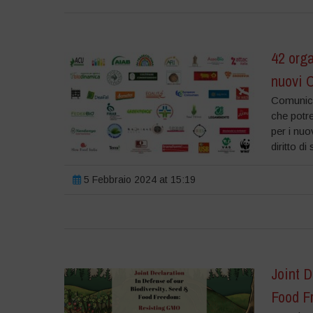
42 orga
nuovi
Comunica
che potre
per i nuo
diritto d
5 Febbraio 2024 at 15:19
Joint D
Food F