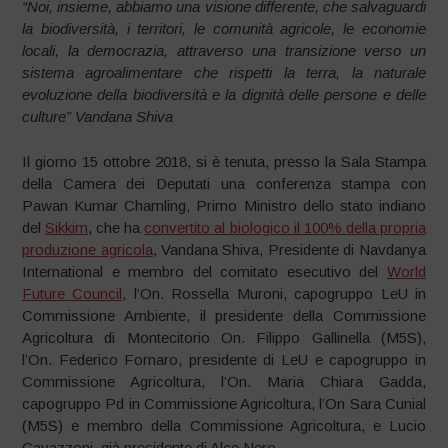
“Noi, insieme, abbiamo una visione differente, che salvaguardi
la biodiversità, i territori, le comunità agricole, le economie
locali, la democrazia, attraverso una transizione verso un
sistema agroalimentare che rispetti la terra, la naturale
evoluzione della biodiversità e la dignità delle persone e delle
culture” Vandana Shiva
Il giorno 15 ottobre 2018, si è tenuta, presso la Sala Stampa
della Camera dei Deputati una conferenza stampa con
Pawan Kumar Chamling, Primo Ministro dello stato indiano
del
Sikkim
, che ha
convertito al biologico il 100% della propria
produzione agricola
, Vandana Shiva, Presidente di Navdanya
International e membro del comitato esecutivo del
World
Future Council
, l’On. Rossella Muroni, capogruppo LeU in
Commissione Ambiente, il presidente della Commissione
Agricoltura di Montecitorio On. Filippo Gallinella (M5S),
l’On. Federico Fornaro, presidente di LeU e capogruppo in
Commissione Agricoltura, l’On. Maria Chiara Gadda,
capogruppo Pd in Commissione Agricoltura, l’On Sara Cunial
(M5S) e membro della Commissione Agricoltura, e Lucio
Cavazzoni, già presidente di Alce Nero.