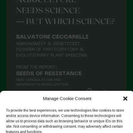
Agosto 2021
Luglio 2021
Giugno 2021
Maggio 2021
Aprile 2021
Marzo 2021
Febbraio 2021
Gennaio 2021
Dicembre 2020
Manage Cookie Consent
Novembre 2020
To provide the best experiences, we use technologies like cookies to store
Segui su Instagram
Ottobre 2020
and/or access device information. Consenting to these technologies will
allow us to process data such as browsing behavior or unique IDs on this
Agosto 2020
site. Not consenting or withdrawing consent, may adversely affect certain
features and functions.