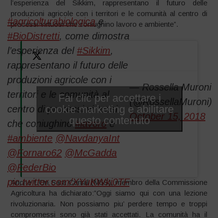
l’esperienza del Sikkim, rappresentano il futuro delle
produzioni agricole con i territori e le comunità al centro di
#agricolturabiologica
e
processi virtuosi che coniughino lavoro e ambiente”.
#BioDistretti
, come dimostra
l’esperienza del
#Sikkim
,
rappresentano il futuro delle
produzioni agricole con i
— Rossella Muroni
territori e le comunità al
Fai clic per accettare i
(@RossellaMuroni)
cookie marketing e abilitare
centro di processi virtuosi
October 15, 2018
questo contenuto
che coniughino
#lavoro
e
#ambiente
@NavdanyaInt
@Fornaro62
@McGadda
@FederBio
pic.twitter.com/XYuKWki0TF
Anche L’On Sara Cunial (M5S), membro della Commissione
Agricoltura ha dichiarato:”Oggi siamo qui con una lezione
rivoluzionaria. Non possiamo piu’ perdere tempo e troppi
compromessi sono già stati accettati. La comunità ha il