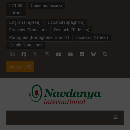
5X1000
Come associarsi
Italiano
English
(
Inglese
)
Español
(
Spagnolo
)
Français
(
Francese
)
Deutsch
(
Tedesco
)
Português
(
Portoghese, Brasile
)
Ελληνικα
(
Greco
)
Català
(
Catalano
)
DONATE