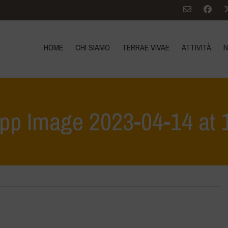
HOME
CHI SIAMO
TERRAE VIVAE
ATTIVITÀ
N
p Image 2023-04-14 at 
iamola e proteggiamola insieme - Tutela e scoperta del patrimonio ambie