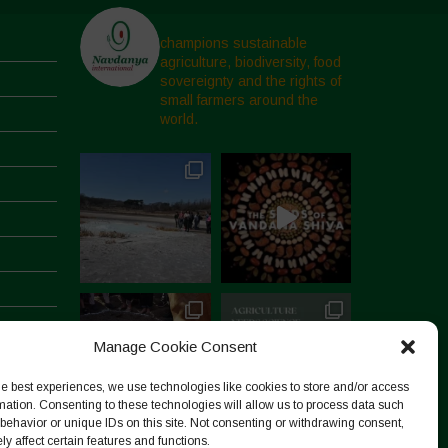
champions sustainable
agriculture, biodiversity, food
sovereignty and the rights of
small farmers around the
world.
Manage Cookie Consent
he best experiences, we use technologies like cookies to store and/or access
mation. Consenting to these technologies will allow us to process data such
behavior or unique IDs on this site. Not consenting or withdrawing consent,
y affect certain features and functions.