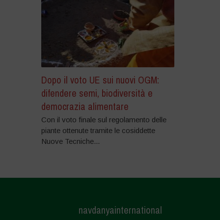
Dopo il voto UE sui nuovi OGM:
difendere semi, biodiversità e
democrazia alimentare
Con il voto finale sul regolamento delle
piante ottenute tramite le cosiddette
Nuove Tecniche...
navdanyainternational