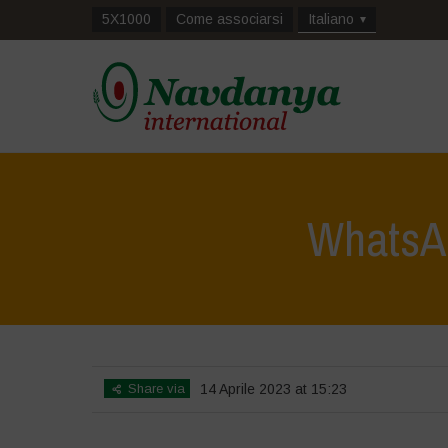
5X1000
Come associarsi
Italiano
WhatsAp
Home
>
La Biodiversità è Vita: Scopr
Share via
14 Aprile 2023 at 15:23