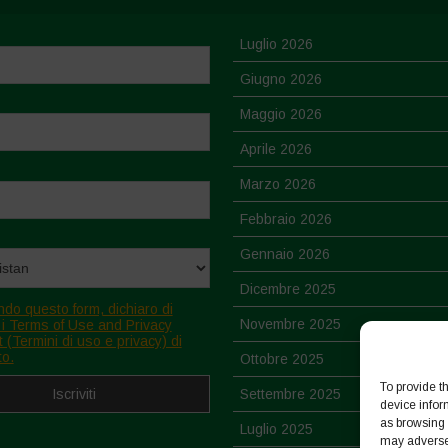
Luglio 2026
Giugno 2026
Maggio 2026
Aprile 2026
Marzo 2026
Febbraio 2026
Gennaio 2026
Dicembre 2025
ndo questo form, dichiaro di
Novembre 2025
 i Terms of Use and Privacy
 (Termini di uso e privacy) di
to.
Ottobre 2025
To provide t
Settembre 2025
device infor
as browsing 
Luglio 2025
may adversel