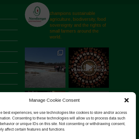
champions sustainable
agriculture, biodiversity, food
sovereignty and the rights of
small farmers around the
world.
Manage Cookie Consent
he best experiences, we use technologies like cookies to store and/or access
mation. Consenting to these technologies will allow us to process data such
behavior or unique IDs on this site. Not consenting or withdrawing consent,
y affect certain features and functions.