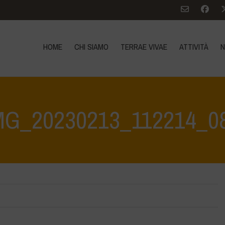
HOME
CHI SIAMO
TERRAE VIVAE
ATTIVITÀ
N
MG_20230213_112214_0
 Vita: Scopriamola e proteggiamola insieme - Tutela e scoperta del patr