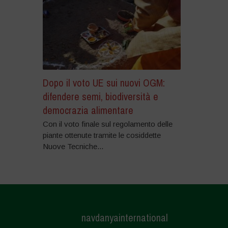
Dopo il voto UE sui nuovi OGM:
difendere semi, biodiversità e
democrazia alimentare
Con il voto finale sul regolamento delle
piante ottenute tramite le cosiddette
Nuove Tecniche...
navdanyainternational