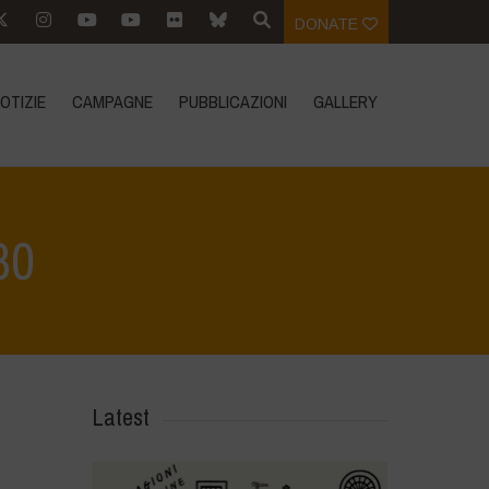
DONATE
OTIZIE
CAMPAGNE
PUBBLICAZIONI
GALLERY
80
imonio ambientale del lago di Bracciano
>
IMG_20230213_112214_080
Latest