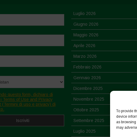
Luglio 2026
Giugno 2026
Maggio 2026
Aprile 2026
Marzo 2026
Febbraio 2026
Gennaio 2026
Dicembre 2025
ndo questo form, dichiaro di
Novembre 2025
 i Terms of Use and Privacy
 (Termini di uso e privacy) di
to.
Ottobre 2025
To provide t
device infor
Settembre 2025
as browsing 
may adversel
Luglio 2025