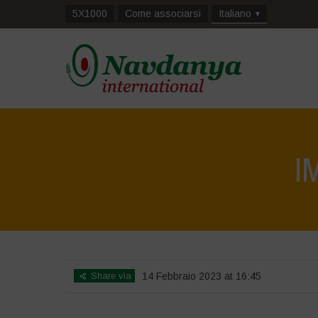
5X1000
Come associarsi
Italiano
I
Home
>
La Biodiversità è
Share via
14 Febbraio 2023 at 16:45