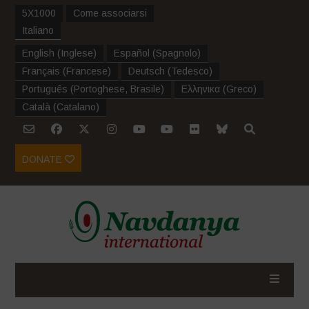
5X1000
Come associarsi
Italiano
English
(
Inglese
)
Español
(
Spagnolo
)
Français
(
Francese
)
Deutsch
(
Tedesco
)
Português
(
Portoghese, Brasile
)
Ελληνικα
(
Greco
)
Català
(
Catalano
)
DONATE