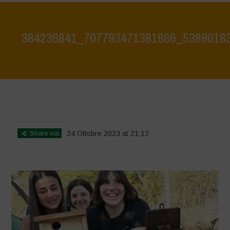
384236841_707793471381686_5389018
Home
>
La Biodiversità è Vita: Scopriamola e proteggiamola insieme -
Tutela e scoperta del patrimonio ambientale del lago di Bracciano
>
384236841_707793471381686_5389018370827228439_n
Share via
24 Ottobre 2023 at 21:12