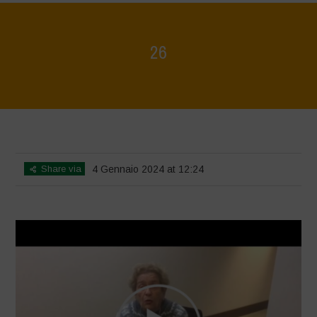
26
Home
>
Voices of Resilience - Seed, Land & Water Savers &
Defenders
>
26
Share via
4 Gennaio 2024 at 12:24