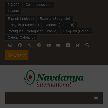
5X1000
Come associarsi
Italiano
English
(
Inglese
)
Español
(
Spagnolo
)
Français
(
Francese
)
Deutsch
(
Tedesco
)
Português
(
Portoghese, Brasile
)
Ελληνικα
(
Greco
)
Català
(
Catalano
)
DONATE