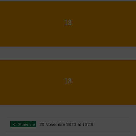
18
Home
>
Voices of Resilience - Seed, Land & Water Savers &
Defenders
>
18
18
Home
>
Agrihouse Autumn
>
18
Share via
20 Novembre 2023 at 16:39