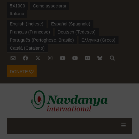
5X1000
Come associarsi
Italiano
English
(
Inglese
)
Español
(
Spagnolo
)
Français
(
Francese
)
Deutsch
(
Tedesco
)
Português
(
Portoghese, Brasile
)
Ελληνικα
(
Greco
)
Català
(
Catalano
)
DONATE