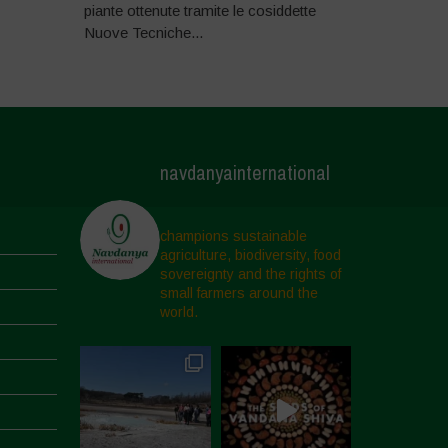
piante ottenute tramite le cosiddette
Nuove Tecniche...
navdanyainternational
champions sustainable
agriculture, biodiversity, food
sovereignty and the rights of
small farmers around the
world.