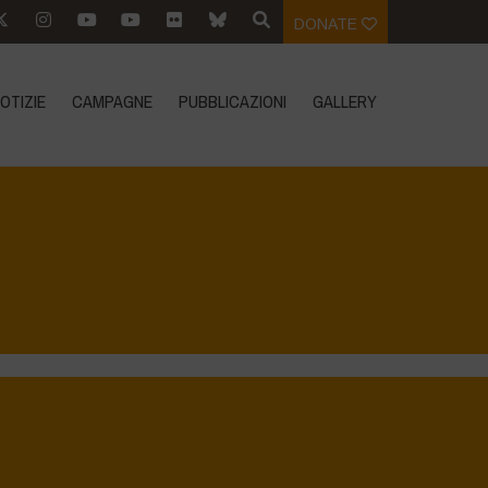
DONATE
OTIZIE
CAMPAGNE
PUBBLICAZIONI
GALLERY
Home
>
Regeneration is Life - Booklet layout
>
4