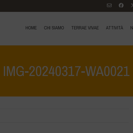
HOME
CHI SIAMO
TERRAE VIVAE
ATTIVITÀ
N
IMG-20240317-WA0021