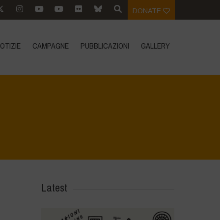
DONATE
OTIZIE
CAMPAGNE
PUBBLICAZIONI
GALLERY
Home
>
Mexico 16th May 2024
>
IMG-20240317-WA0021
Latest