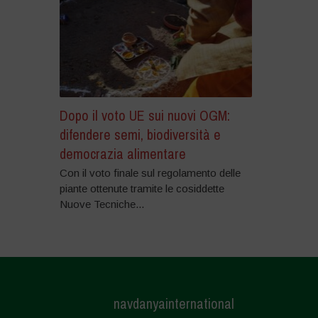
Dopo il voto UE sui nuovi OGM:
difendere semi, biodiversità e
democrazia alimentare
Con il voto finale sul regolamento delle
piante ottenute tramite le cosiddette
Nuove Tecniche...
navdanyainternational