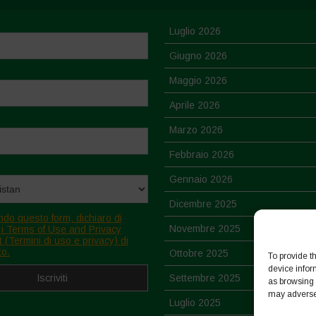
Luglio 2026
Giugno 2026
Maggio 2026
Aprile 2026
Marzo 2026
Febbraio 2026
Gennaio 2026
Dicembre 2025
ndo questo form, dichiaro di
Novembre 2025
 i Terms of Use and Privacy
 (Termini di uso e privacy) di
to.
Ottobre 2025
To provide t
device infor
Settembre 2025
as browsing 
may adversel
Luglio 2025