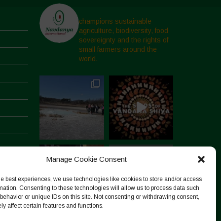
champions sustainable
agriculture, biodiversity, food
sovereignty and the rights of
small farmers around the
world.
Manage Cookie Consent
he best experiences, we use technologies like cookies to store and/or access
mation. Consenting to these technologies will allow us to process data such
behavior or unique IDs on this site. Not consenting or withdrawing consent,
y affect certain features and functions.