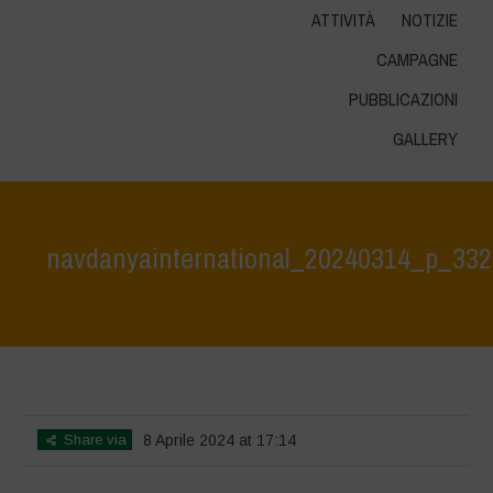
ATTIVITÀ
NOTIZIE
CAMPAGNE
PUBBLICAZIONI
GALLERY
navdanyainternational_20240314_p_3
Home
>
Mexico - 12th May 2024
>
navdanyainternational_20240314_p_3323253952819057125_5_332
Share via
8 Aprile 2024 at 17:14