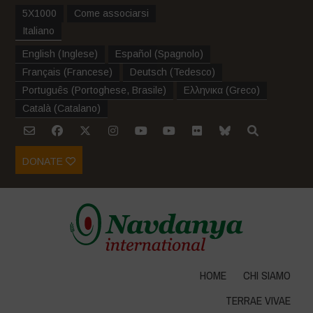
5X1000
Come associarsi
Italiano
English
(
Inglese
)
Español
(
Spagnolo
)
Français
(
Francese
)
Deutsch
(
Tedesco
)
Português
(
Portoghese, Brasile
)
Ελληνικα
(
Greco
)
Català
(
Catalano
)
DONATE
HOME
CHI SIAMO
TERRAE VIVAE