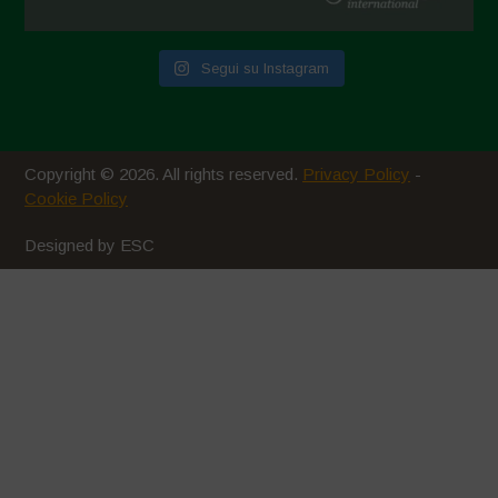
Novembre 2020
Segui su Instagram
Ottobre 2020
Agosto 2020
Luglio 2020
Copyright © 2026. All rights reserved.
Privacy Policy
-
Giugno 2020
Cookie Policy
Maggio 2020
Designed by ESC
Aprile 2020
Marzo 2020
Febbraio 2020
Gennaio 2020
Dicembre 2019
Novembre 2019
Ottobre 2019