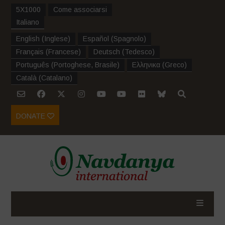
5X1000
Come associarsi
Italiano
English
(
Inglese
)
Español
(
Spagnolo
)
Français
(
Francese
)
Deutsch
(
Tedesco
)
Português
(
Portoghese, Brasile
)
Ελληνικα
(
Greco
)
Català
(
Catalano
)
DONATE