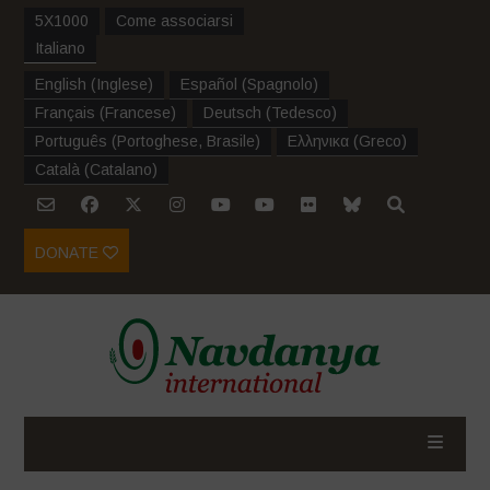
5X1000
Come associarsi
Italiano
English
(
Inglese
)
Español
(
Spagnolo
)
Français
(
Francese
)
Deutsch
(
Tedesco
)
Português
(
Portoghese, Brasile
)
Ελληνικα
(
Greco
)
Català
(
Catalano
)
DONATE