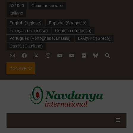
5X1000
Come associarsi
Italiano
English
(
Inglese
)
Español
(
Spagnolo
)
Français
(
Francese
)
Deutsch
(
Tedesco
)
Português
(
Portoghese, Brasile
)
Ελληνικα
(
Greco
)
Català
(
Catalano
)
DONATE