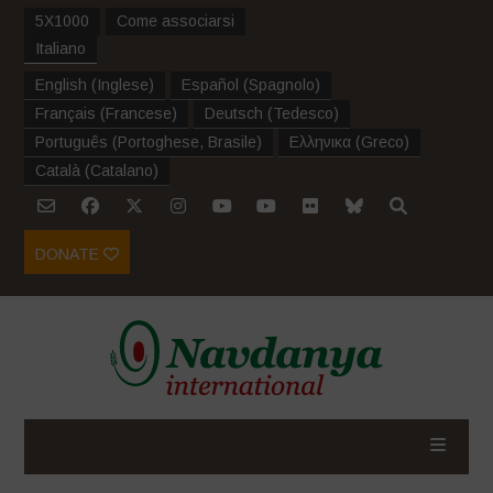
5X1000
Come associarsi
Italiano
English
(
Inglese
)
Español
(
Spagnolo
)
Français
(
Francese
)
Deutsch
(
Tedesco
)
Português
(
Portoghese, Brasile
)
Ελληνικα
(
Greco
)
Català
(
Catalano
)
DONATE