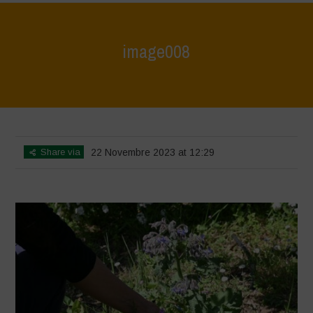
image008
Home
>
Le Bricchiette - Spring
>
image008
Share via
22 Novembre 2023 at 12:29