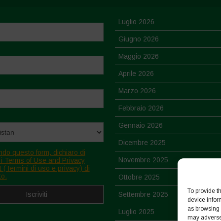
Luglio 2026
Giugno 2026
Maggio 2026
Aprile 2026
Marzo 2026
Febbraio 2026
Gennaio 2026
Dicembre 2025
ndo questo form, dichiaro di
Novembre 2025
 i Terms of Use and Privacy
 (Termini di uso e privacy) di
to.
Ottobre 2025
To provide t
Settembre 2025
device infor
as browsing 
Luglio 2025
may adversel