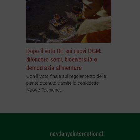
Dopo il voto UE sui nuovi OGM:
difendere semi, biodiversità e
democrazia alimentare
Con il voto finale sul regolamento delle
piante ottenute tramite le cosiddette
Nuove Tecniche...
navdanyainternational