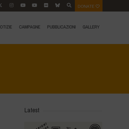
DONATE
OTIZIE
CAMPAGNE
PUBBLICAZIONI
GALLERY
Home
>
Jaiv Panchayat
>
20241017_110327
Latest