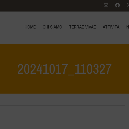
HOME
CHI SIAMO
TERRAE VIVAE
ATTIVITÀ
N
20241017_110327