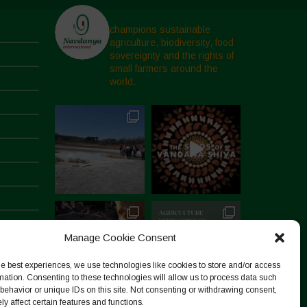
champions sustainable
agriculture, biodiversity, food
sovereignty and the rights of
small farmers around the
world.
Manage Cookie Consent
he best experiences, we use technologies like cookies to store and/or access
mation. Consenting to these technologies will allow us to process data such
behavior or unique IDs on this site. Not consenting or withdrawing consent,
y affect certain features and functions.