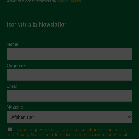
Areas of Work Illustrations by
Marion Bessol
Iscriviti alla Newsletter
Nome
Cognome
Email
Nazione
Inviando questo form, dichiaro di accettare i Terms of Use
and Privacy Statement (Termini di uso e privacy) di questo sito.