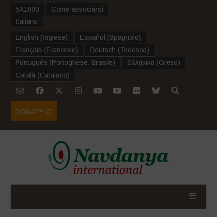
5X1000
Come associarsi
Italiano
English
(
Inglese
)
Español
(
Spagnolo
)
Français
(
Francese
)
Deutsch
(
Tedesco
)
Português
(
Portoghese, Brasile
)
Ελληνικα
(
Greco
)
Català
(
Catalano
)
DONATE