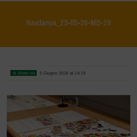
Navdanya_23-05-26-MB-19
Home
>
Giovani e Territorio 23.05.2026 GALLERY 5
>
Navdanya_23-
05-26-MB-19
Share via
5 Giugno 2026 at 14:19