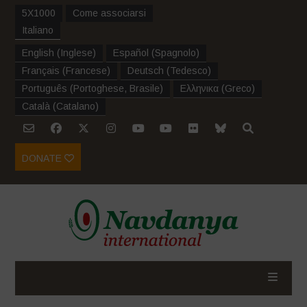
5X1000
Come associarsi
Italiano
English
(
Inglese
)
Español
(
Spagnolo
)
Français
(
Francese
)
Deutsch
(
Tedesco
)
Português
(
Portoghese, Brasile
)
Ελληνικα
(
Greco
)
Català
(
Catalano
)
DONATE