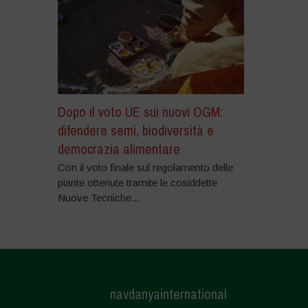
Dopo il voto UE sui nuovi OGM:
difendere semi, biodiversità e
democrazia alimentare
Con il voto finale sul regolamento delle
piante ottenute tramite le cosiddette
Nuove Tecniche...
navdanyainternational