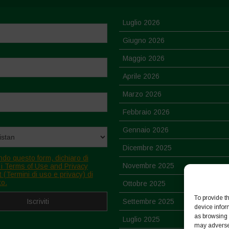
Luglio 2026
Giugno 2026
Maggio 2026
Aprile 2026
Marzo 2026
Febbraio 2026
Gennaio 2026
Dicembre 2025
ndo questo form, dichiaro di
Novembre 2025
 i Terms of Use and Privacy
 (Termini di uso e privacy) di
to.
Ottobre 2025
To provide t
Settembre 2025
device infor
as browsing 
Luglio 2025
may adversel