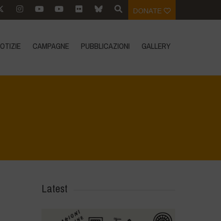
DONATE
OTIZIE
CAMPAGNE
PUBBLICAZIONI
GALLERY
Home
>
Biodiversity is not for Sale - Illustrated Booklet
>
3
Latest