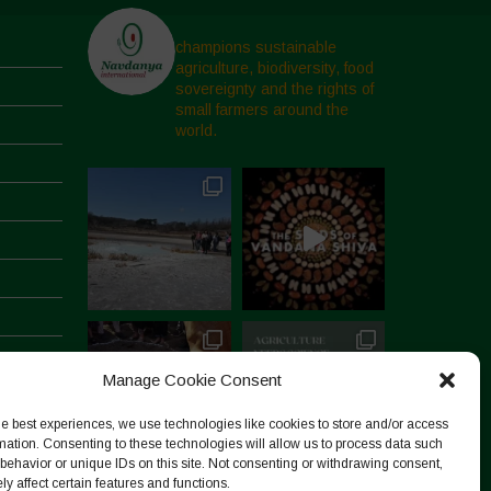
champions sustainable
agriculture, biodiversity, food
sovereignty and the rights of
small farmers around the
world.
Manage Cookie Consent
he best experiences, we use technologies like cookies to store and/or access
mation. Consenting to these technologies will allow us to process data such
behavior or unique IDs on this site. Not consenting or withdrawing consent,
y affect certain features and functions.