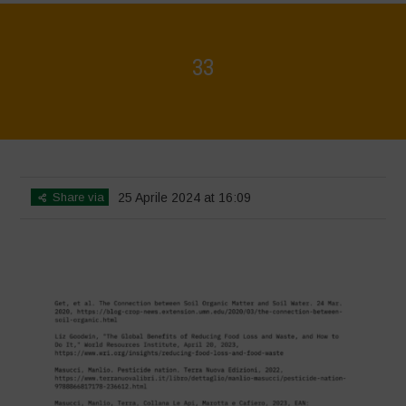
33
Home
>
Biodiversity is Life - Graphic Novel - Italiano
>
33
Share via
25 Aprile 2024 at 16:09