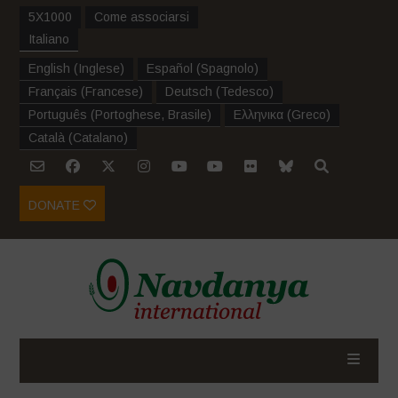
5X1000
Come associarsi
Italiano
English
(
Inglese
)
Español
(
Spagnolo
)
Français
(
Francese
)
Deutsch
(
Tedesco
)
Português
(
Portoghese, Brasile
)
Ελληνικα
(
Greco
)
Català
(
Catalano
)
DONATE