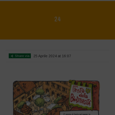
24
Home
>
Biodiversity is Life - Graphic Novel - Italiano
>
24
Share via
25 Aprile 2024 at 16:07