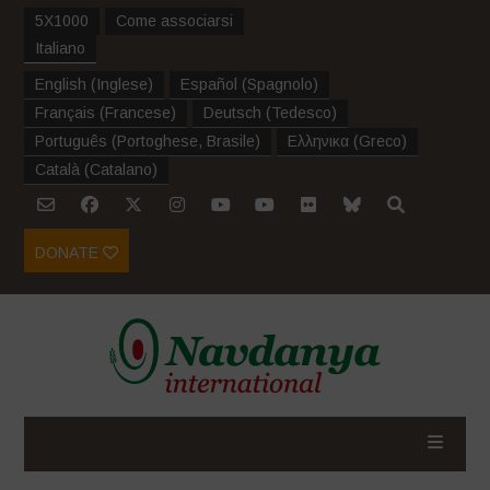
5X1000
Come associarsi
Italiano
English
(
Inglese
)
Español
(
Spagnolo
)
Français
(
Francese
)
Deutsch
(
Tedesco
)
Português
(
Portoghese, Brasile
)
Ελληνικα
(
Greco
)
Català
(
Catalano
)
DONATE